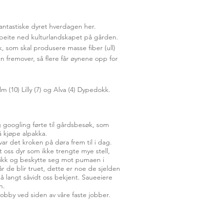
fantastiske dyret hverdagen her.​
å beite ned kulturlandskapet på gården.
, som skal produsere masse fiber (ull)
 fremover, så flere får øynene opp for
m (10) Lilly (7) og Alva (4) Dypedokk.
ig googling førte til gårdsbesøk, som
å kjøpe alpakka.
var det kroken på døra frem til i dag.
 oss dyr som ikke trengte mye stell,
utkikk og beskytte seg mot pumaen i
r de blir truet, dette er noe de sjelden
å langt såvidt oss bekjent. Saueeiere
n.
hobby ved siden av våre faste jobber.