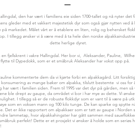
allingdal, den har vært i familiens eie siden 1700-tallet og nå nyter det 
dagens gleder med et vakkert majestetisk dyr som også gjør nytten ved 
på markedet. Målet vårt er å etablere en liten, rolig og behersket flokk
. I tillegg ønsker vi å være med å ta hele den norske alpakkaindustrien
dette herlige dyret.
 en fjellskrent i vakre Hallingdal. Her bor vi, Aleksander, Pauline, Wilhel
 å flytte til Dypedokk, som er et småbruk Aleksander har vokst opp på.
 Pauline kommenterte dem da vi kjørte forbi en alpakkagård. Litt forsikt
, konsumering av mange bøker om alpakka, tilslutt bestemte vi oss for 
 har vært i familien siden. Frem til 1995 var det dyr på gården, men så 
ne ble drept av gaupe, da området vi bor i har mye av dette. Vi ønsket
ulighet. I tillegg så er de robuste flokkdyr som er vant til å være på 
 høye som en voksen mann og 100 kilo tunge. De kan sparke og spytte nå
je. Det er ikke rapportert om alpakkaer som er tatt av gaupe i Norden s
indre lammetap, hvor alpakkahingster har gått sammen med saueflokke
le småbruk perfekt! Dette er et prosjekt vi ønsker å holde som en seriøs 
!