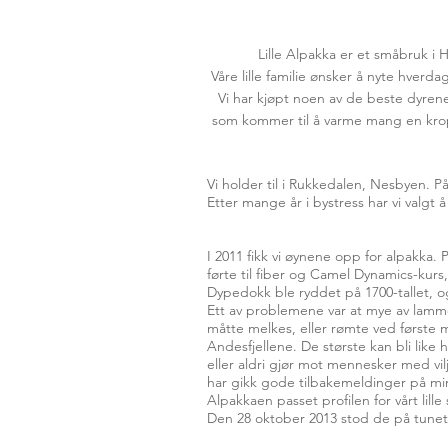
Lille Alpakka er et småbruk i H
Våre lille familie ønsker å nyte hver
Vi har kjøpt noen av de beste dyrene 
som kommer til å varme mang en kropp
Vi holder til i Rukkedalen, Nesbyen. På
Etter mange år i bystress har vi valgt
I 2011 fikk vi øynene opp for alpakka.
førte til fiber og Camel Dynamics-kurs
Dypedokk ble ryddet på 1700-tallet, og
Ett av problemene var at mye av lamme
måtte melkes, eller rømte ved første m
Andesfjellene. De største kan bli like
eller aldri gjør mot mennesker med vil
har gikk gode tilbakemeldinger på m
Alpakkaen passet profilen for vårt lil
Den 28 oktober 2013 stod de på tunet