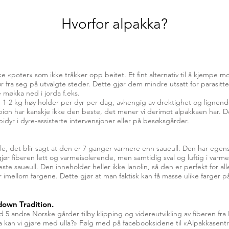
Hvorfor alpakka?
e «poter» som ikke tråkker opp beitet. Et fint alternativ til å kjempe
r fra seg på utvalgte steder. Dette gjør dem mindre utsatt for parasitte
 møkka ned i jorda f.eks.
, 1-2 kg høy holder per dyr per dag, avhengig av drektighet og lignend
rpion har kanskje ikke den beste, det mener vi derimot alpakkaen har. De
pidyr i dyre-assisterte intervensjoner eller på besøksgårder.
lle, det blir sagt at den er 7 ganger varmere enn saueull. Den har ege
gjør fiberen lett og varmeisolerende, men samtidig sval og luftig i varme
e saueull. Den inneholder heller ikke lanolin, så den er perfekt for all
er imellom fargene. Dette gjør at man faktisk kan få masse ulike farger 
down Tradition.
ed 5 andre Norske gårder tilby klipping og videreutvikling av fiberen fr
va kan vi gjøre med ulla?» Følg med på facebooksidene til «Alpakkasent