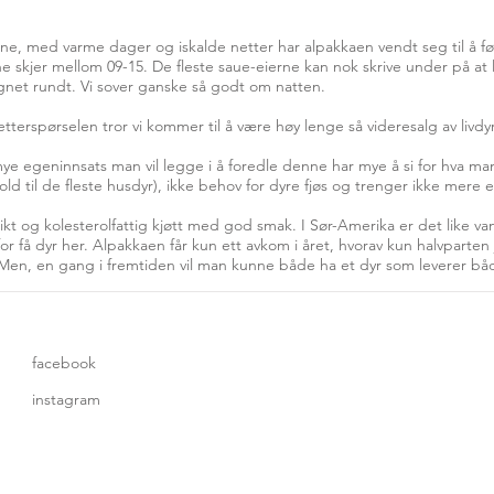
ene, med varme dager og iskalde netter har alpakkaen vendt seg til å f
ne skjer mellom 09-15. De fleste saue-eierne kan nok skrive under på 
gnet rundt. Vi sover ganske så godt om natten.
tterspørselen tror vi kommer til å være høy lenge så videresalg av livdyr 
ye egeninnsats man vil legge i å foredle denne har mye å si for hva ma
 forhold til de fleste husdyr), ikke behov for dyre fjøs og trenger ikke me
ikt og kolesterolfattig kjøtt med god smak. I Sør-Amerika er det like va
r få dyr her. Alpakkaen får kun ett avkom i året, hvorav kun halvparten j
 Men, en gang i fremtiden vil man kunne både ha et dyr som leverer båd
facebook
instagram