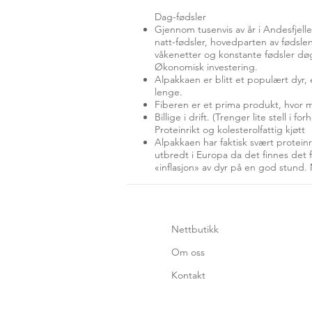
Dag-fødsler
Gjennom tusenvis av år i Andesfjell
natt-fødsler, hovedparten av fødsle
våkenetter og konstante fødsler dø
Økonomisk investering.
Alpakkaen er blitt et populært dyr, e
lenge.
Fiberen er et prima produkt, hvor m
Billige i drift. (Trenger lite stell i
Proteinrikt og kolesterolfattig kjøtt
Alpakkaen har faktisk svært proteinr
utbredt i Europa da det finnes det fo
«inflasjon» av dyr på en god stund.
Nettbutikk
Om oss
Kontakt