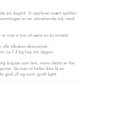
øde på dagtid. Vi opplever svært sjelden
at lammingen er en utmattende tid, med
er noe vi tror vil være en bi-inntekt
n «får tilbake» økonomisk.
re enn ca 1-2 kg høy om dagen.
nlig å spise som lam, mens dette er lite
enter. Så man vil heller ikke få en
e god ull og sunt, godt kjøtt.