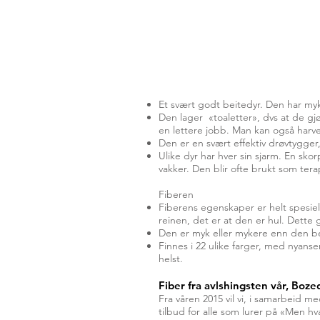
Et svært godt beitedyr. Den har myk
Den lager «toaletter», dvs at de gjø
en lettere jobb. Man kan også harve
Den er en svært effektiv drøvtygger
Ulike dyr har hver sin sjarm. En sko
vakker. Den blir ofte brukt som tera
Fiberen
Fiberens egenskaper er helt spesie
reinen, det er at den er hul. Dette 
Den er myk eller mykere enn den best
Finnes i 22 ulike farger, med nyans
helst.
Fiber fra avlshingsten vår, Boze
Fra våren 2015 vil vi, i samarbeid m
tilbud for alle som lurer på «Men h