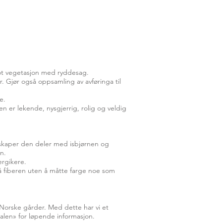
 mot vegetasjon med ryddesag.
r. Gjør også oppsamling av avføringa til
e.
n er lekende, nysgjerrig, rolig og veldig
nskaper den deler med isbjørnen og
n.
ergikere.
på fiberen uten å måtte farge noe som
a Norske gårder. Med dette har vi et
ralen» for løpende informasjon.